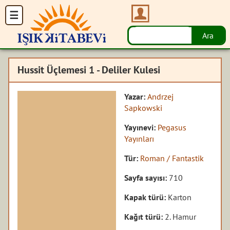
Hussit Üçlemesi 1 - Deliler Kulesi
Yazar:
Andrzej
Sapkowski
Yayınevi:
Pegasus
Yayınları
Tür:
Roman / Fantastik
Sayfa sayısı:
710
Kapak türü:
Karton
Kağıt türü:
2. Hamur