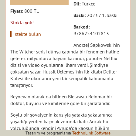
Dil:
Türkçe
Fiyatı:
800 TL
Baskı:
2023 / 1. baskı
Stokta yok!
Barkod:
9786254102813
İstekte bulun
Andrzej Sapkowski’nin
The Witcher serisi dünya çapında bir fenomen haline
gelerek milyonlarca hayran kazandı, popüler Netflix
dizisi ve video oyunlarına ilham verdi. Şimdiyse
çoksatan yazar, Hussit Üçlemesi’nin ilk kitabı Deliler
Kulesi ile okurlarını yeni bir sempatik kahramanla
tanıştırıyor.
Reynevan olarak da bilinen Bielawalı Reinmar bir
doktor, büyücü ve kimilerine göre bir şarlatandır.
Soylu bir şövalyenin karısıyla yatakta yakalanınca
yaşadığı yerden kaçmak zorunda kalır. Ancak bu
yolculuğunda kendini Avrupa’da kaosun hüküm
Tasarım ve programlama
TechnoLink Software
sürdüğü bir yerde bulur. Hussitler ve Katolik ülkeler