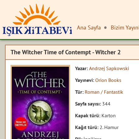
Ana Sayfa
Bizim Yayın
The Witcher Time of Contempt - Witcher 2
Yazar:
Andrzej Sapkowski
Yayınevi:
Orion Books
Tür:
Roman / Fantastik
Sayfa sayısı:
344
Kapak türü:
Karton
Kağıt türü:
2. Hamur
Dil:
İngilizce