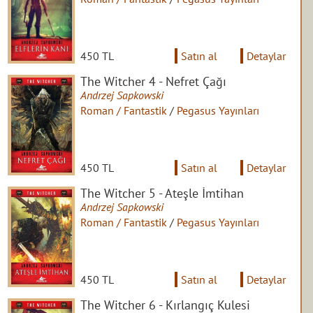
450 TL
Satın al
Detaylar
The Witcher 4 - Nefret Çağı
Andrzej Sapkowski
Roman / Fantastik
/
Pegasus Yayınları
450 TL
Satın al
Detaylar
The Witcher 5 - Ateşle İmtihan
Andrzej Sapkowski
Roman / Fantastik
/
Pegasus Yayınları
450 TL
Satın al
Detaylar
The Witcher 6 - Kırlangıç Kulesi