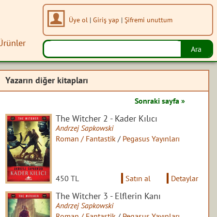
Üye ol
|
Giriş yap
|
Şifremi unuttum
Ürünler
Yazarın diğer kitapları
Sonraki sayfa »
The Witcher 2 - Kader Kılıcı
Andrzej Sapkowski
Roman / Fantastik
/
Pegasus Yayınları
450 TL
Satın al
Detaylar
The Witcher 3 - Elflerin Kanı
Andrzej Sapkowski
Roman / Fantastik
/
Pegasus Yayınları