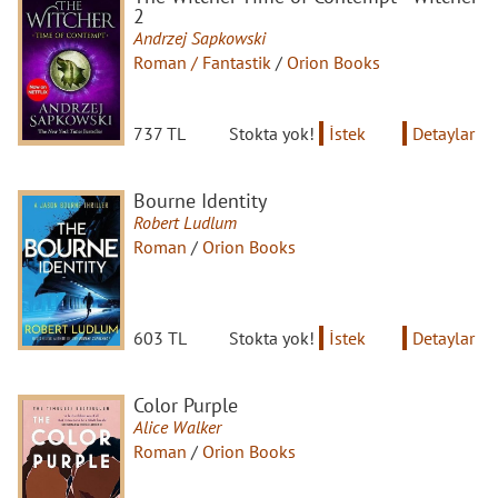
2
Andrzej Sapkowski
Roman / Fantastik
/
Orion Books
737 TL
Stokta yok!
İstek
Detaylar
Bourne Identity
Robert Ludlum
Roman
/
Orion Books
603 TL
Stokta yok!
İstek
Detaylar
Color Purple
Alice Walker
Roman
/
Orion Books