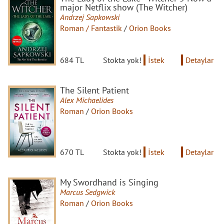
major Netflix show (The Witcher)
Andrzej Sapkowski
Roman / Fantastik
/
Orion Books
684 TL
Stokta yok!
İstek
Detaylar
The Silent Patient
Alex Michaelides
Roman
/
Orion Books
670 TL
Stokta yok!
İstek
Detaylar
My Swordhand is Singing
Marcus Sedgwick
Roman
/
Orion Books