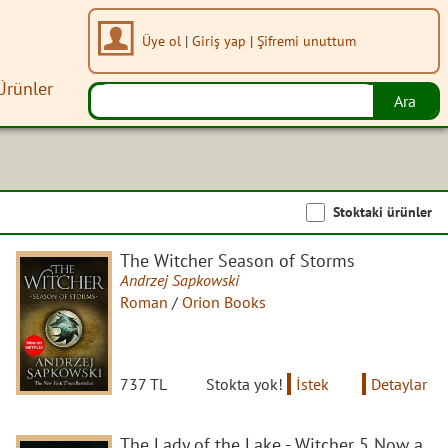
Üye ol
|
Giriş yap
|
Şifremi unuttum
Ürünler
Stoktaki ürünler
The Witcher Season of Storms
Andrzej Sapkowski
Roman
/
Orion Books
737 TL
Stokta yok!
İstek
Detaylar
The Lady of the Lake - Witcher 5 Now a