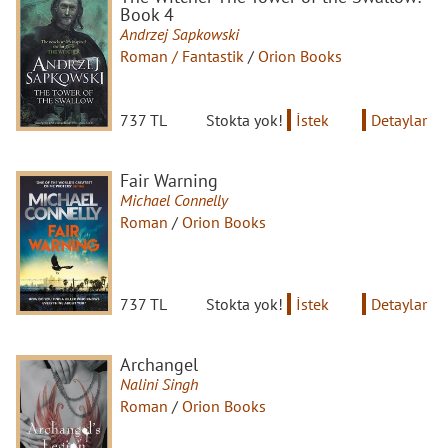
Book 4
Andrzej Sapkowski
Roman / Fantastik
/
Orion Books
737 TL
Stokta yok!
İstek
Detaylar
Fair Warning
Michael Connelly
Roman
/
Orion Books
737 TL
Stokta yok!
İstek
Detaylar
Archangel
Nalini Singh
Roman
/
Orion Books