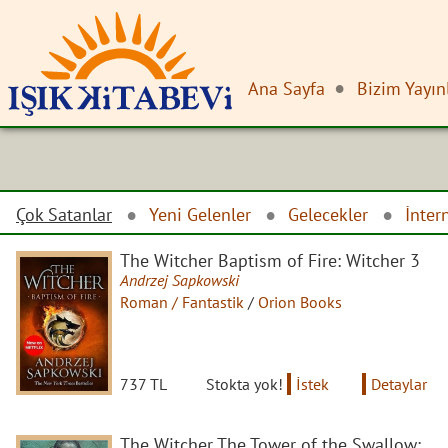
Ana Sayfa
Bizim Yayın
Çok Satanlar
Yeni Gelenler
Gelecekler
İnter
The Witcher Baptism of Fire: Witcher 3
Andrzej Sapkowski
Roman / Fantastik
/
Orion Books
737 TL
Stokta yok!
İstek
Detaylar
The Witcher The Tower of the Swallow: