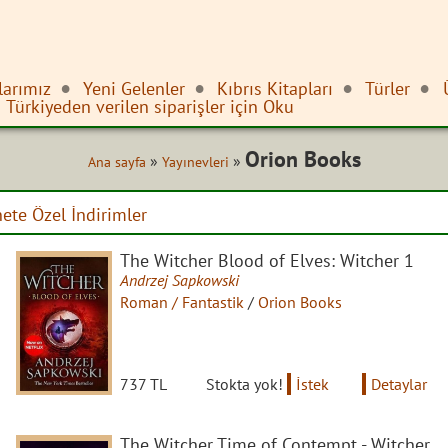
larımız
Yeni Gelenler
Kıbrıs Kitapları
Türler
Türkiyeden verilen siparişler için Oku
Orion Books
»
»
Ana sayfa
Yayınevleri
nete Özel İndirimler
The Witcher Blood of Elves: Witcher 1
Andrzej Sapkowski
Roman / Fantastik
/
Orion Books
737 TL
Stokta yok!
İstek
Detaylar
The Witcher Time of Contempt - Witcher