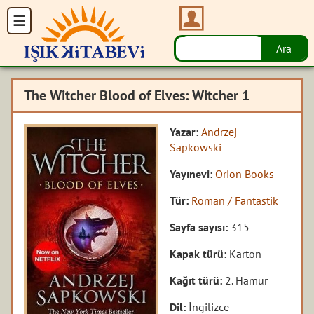
The Witcher Blood of Elves: Witcher 1
Yazar:
Andrzej
Sapkowski
Yayınevi:
Orion Books
Tür:
Roman / Fantastik
Sayfa sayısı:
315
Kapak türü:
Karton
Kağıt türü:
2. Hamur
Dil:
İngilizce