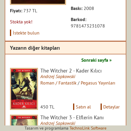
Baskı:
2008
Fiyatı:
737 TL
Barkod:
Stokta yok!
9781473231078
İstekte bulun
Yazarın diğer kitapları
Sonraki sayfa »
The Witcher 2 - Kader Kılıcı
Andrzej Sapkowski
Roman / Fantastik
/
Pegasus Yayınları
450 TL
Satın al
Detaylar
The Witcher 3 - Elflerin Kanı
Andrzej Sapkowski
Tasarım ve programlama
TechnoLink Software
Roman / Fantastik
/
Pegasus Yayınları