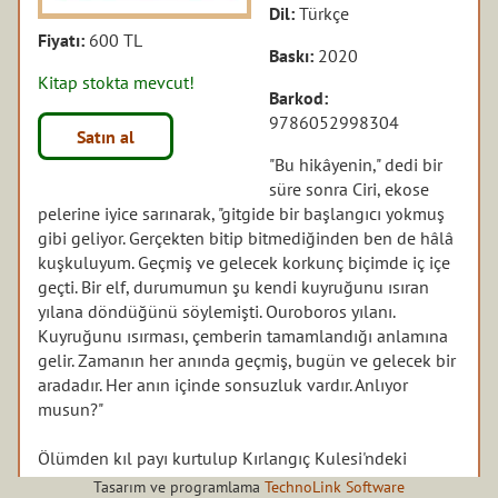
Dil:
Türkçe
Fiyatı:
600 TL
Baskı:
2020
Kitap stokta mevcut!
Barkod:
9786052998304
Satın al
"Bu hikâyenin," dedi bir
süre sonra Ciri, ekose
pelerine iyice sarınarak, "gitgide bir başlangıcı yokmuş
gibi geliyor. Gerçekten bitip bitmediğinden ben de hâlâ
kuşkuluyum. Geçmiş ve gelecek korkunç biçimde iç içe
geçti. Bir elf, durumumun şu kendi kuyruğunu ısıran
yılana döndüğünü söylemişti. Ouroboros yılanı.
Kuyruğunu ısırması, çemberin tamamlandığı anlamına
gelir. Zamanın her anında geçmiş, bugün ve gelecek bir
aradadır. Her anın içinde sonsuzluk vardır. Anlıyor
musun?"
Ölümden kıl payı kurtulup Kırlangıç Kulesi'ndeki
geçide giren Ciri, kendini tamamen farklı bir dünyada
Tasarım ve programlama
TechnoLink Software