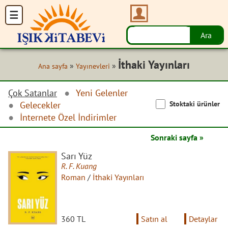
İthaki Yayınları
»
»
Ana sayfa
Yayınevleri
Çok Satanlar
Yeni Gelenler
Stoktaki ürünler
Gelecekler
İnternete Özel İndirimler
Sonraki sayfa »
Sarı Yüz
R. F. Kuang
Roman
/
İthaki Yayınları
360 TL
Satın al
Detaylar