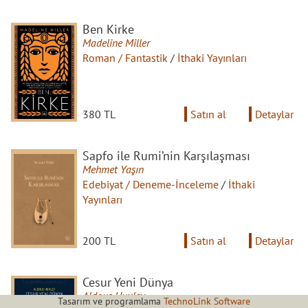
Ben Kirke
Madeline Miller
Roman / Fantastik
/
İthaki Yayınları
380 TL
Satın al
Detaylar
Sapfo ile Rumi’nin Karşılaşması
Mehmet Yaşın
Edebiyat / Deneme-İnceleme
/
İthaki
Yayınları
200 TL
Satın al
Detaylar
Cesur Yeni Dünya
Aldous Huxley
Tasarım ve programlama
TechnoLink Software