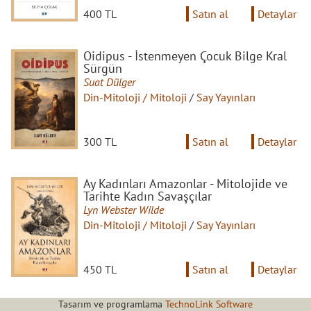
400 TL
Satın al
Detaylar
Oidipus - İstenmeyen Çocuk Bilge Kral
Sürgün
Suat Dülger
Din-Mitoloji / Mitoloji
/
Say Yayınları
300 TL
Satın al
Detaylar
Ay Kadınları Amazonlar - Mitolojide ve
Tarihte Kadın Savaşçılar
Lyn Webster Wilde
Din-Mitoloji / Mitoloji
/
Say Yayınları
450 TL
Satın al
Detaylar
Tasarım ve programlama
TechnoLink Software
Renkli İskandinav Mitleri - Odin, Thor ve