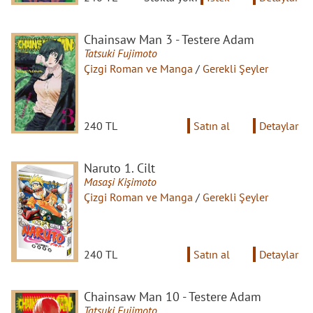
Chainsaw Man 3 - Testere Adam
Tatsuki Fujimoto
Çizgi Roman ve Manga
/
Gerekli Şeyler
240 TL
Satın al
Detaylar
Naruto 1. Cilt
Masaşi Kişimoto
Çizgi Roman ve Manga
/
Gerekli Şeyler
240 TL
Satın al
Detaylar
Chainsaw Man 10 - Testere Adam
Tatsuki Fujimoto