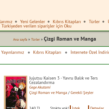
larımız
Yeni Gelenler
Kıbrıs Kitapları
Türler
Türkiyeden verilen siparişler için Oku
Çizgi Roman ve Manga
»
»
Ana sayfa
Türler
 Yayınlarımız
Kıbrıs Kitapları
İnternete Özel İndir
Jujutsu Kaisen 3 - Yavru Balık ve Ters
Cezalandırma
Gege Akutami
Çizgi Roman ve Manga
/
Gerekli Şeyler
240 TL
Stokta yok!
İstek
Detaylar