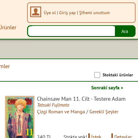
Üye ol
|
Giriş yap
|
Şifremi unuttum
Ürünler
imler
Stoktaki ürünler
Sonraki sayfa »
Chainsaw Man 11. Cilt - Testere Adam
Tatsuki Fujimoto
Çizgi Roman ve Manga
/
Gerekli Şeyler
240 TL
Stokta yok!
İstek
Detaylar