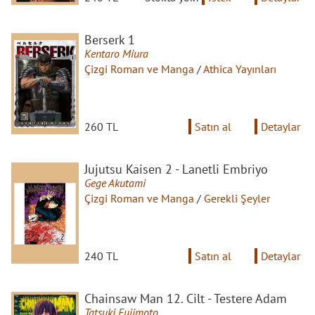
Berserk 1
Kentaro Miura
Çizgi Roman ve Manga
/
Athica Yayınları
260 TL
Satın al
Detaylar
Jujutsu Kaisen 2 - Lanetli Embriyo
Gege Akutami
Çizgi Roman ve Manga
/
Gerekli Şeyler
240 TL
Satın al
Detaylar
Chainsaw Man 12. Cilt - Testere Adam
Tatsuki Fujimoto