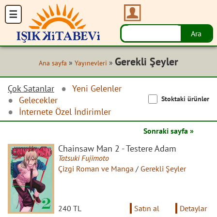
Gerekli Şeyler
»
»
Ana sayfa
Yayınevleri
Çok Satanlar
Yeni Gelenler
Stoktaki ürünler
Gelecekler
İnternete Özel İndirimler
Sonraki sayfa »
Chainsaw Man 2 - Testere Adam
Tatsuki Fujimoto
Çizgi Roman ve Manga
/
Gerekli Şeyler
240 TL
Satın al
Detaylar