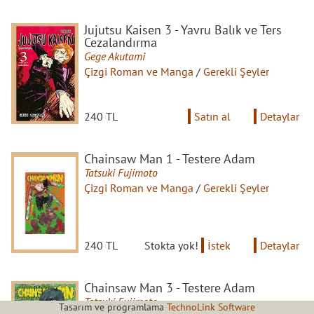
Jujutsu Kaisen 3 - Yavru Balık ve Ters
Cezalandırma
Gege Akutami
Çizgi Roman ve Manga
/
Gerekli Şeyler
240 TL
Satın al
Detaylar
Chainsaw Man 1 - Testere Adam
Tatsuki Fujimoto
Çizgi Roman ve Manga
/
Gerekli Şeyler
240 TL
Stokta yok!
İstek
Detaylar
Chainsaw Man 3 - Testere Adam
Tatsuki Fujimoto
Tasarım ve programlama
TechnoLink Software