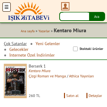
Kentaro Miura
»
»
Ana sayfa
Yazarlar
Çok Satanlar
Yeni Gelenler
Stoktaki ürünler
Gelecekler
İnternete Özel İndirimler
Berserk 1
Kentaro Miura
Çizgi Roman ve Manga
/
Athica Yayınları
260 TL
Satın al
Detaylar