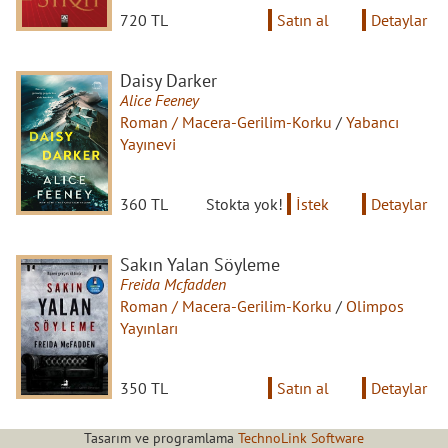
720 TL
Satın al
Detaylar
Daisy Darker
Alice Feeney
Roman / Macera-Gerilim-Korku
/
Yabancı
Yayınevi
360 TL
Stokta yok!
İstek
Detaylar
Sakın Yalan Söyleme
Freida Mcfadden
Roman / Macera-Gerilim-Korku
/
Olimpos
Yayınları
350 TL
Satın al
Detaylar
Tasarım ve programlama
TechnoLink Software
Kızıl Karma