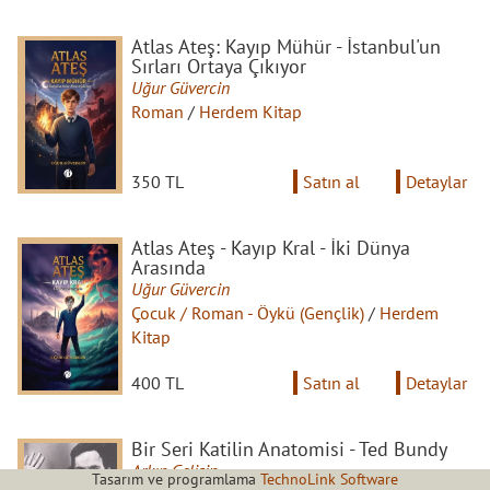
Atlas Ateş: Kayıp Mühür - İstanbul'un
Sırları Ortaya Çıkıyor
Uğur Güvercin
Roman
/
Herdem Kitap
350 TL
Satın al
Detaylar
Atlas Ateş - Kayıp Kral - İki Dünya
Arasında
Uğur Güvercin
Çocuk / Roman - Öykü (Gençlik)
/
Herdem
Kitap
400 TL
Satın al
Detaylar
Bir Seri Katilin Anatomisi - Ted Bundy
Arkın Gelişin
Tasarım ve programlama
TechnoLink Software