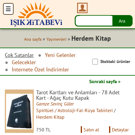
Herdem Kitap
»
»
Ana sayfa
Yayınevleri
Çok Satanlar
Yeni Gelenler
Stoktaki ürünler
Gelecekler
İnternete Özel İndirimler
Sonraki sayfa »
Tarot Kartları ve Anlamları - 78 Adet
Kart - Ağaç Kutu Kapak
Gamze Sevinç Güler
Spiritüel / Astroloji-Fal-Rüya Tabirleri
/
Herdem Kitap
750 TL
Satın al
Detaylar