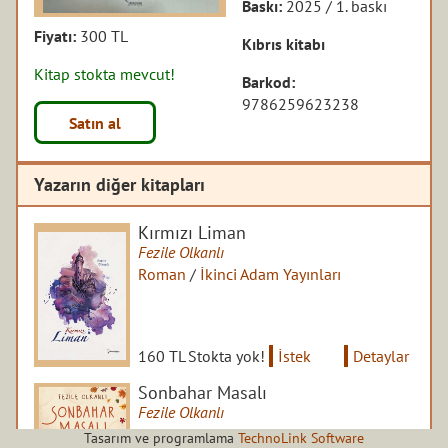
Baskı:
2025 / 1. baskı
Fiyatı:
300 TL
Kıbrıs kitabı
Kitap stokta mevcut!
Barkod:
9786259623238
Satın al
Yazarın diğer kitapları
Kırmızı Liman
Fezile Olkanlı
Roman
/
İkinci Adam Yayınları
160 TL
Stokta yok!
İstek
Detaylar
Sonbahar Masalı
Fezile Olkanlı
Roman
/
Eyobi Yayınları
Tasarım ve programlama
TechnoLink Software