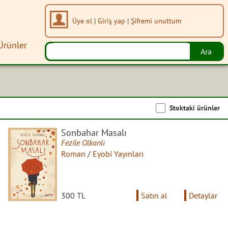
Üye ol
|
Giriş yap
|
Şifremi unuttum
Ürünler
Stoktaki ürünler
Sonbahar Masalı
Fezile Olkanlı
Roman
/
Eyobi Yayınları
300 TL
Satın al
Detaylar