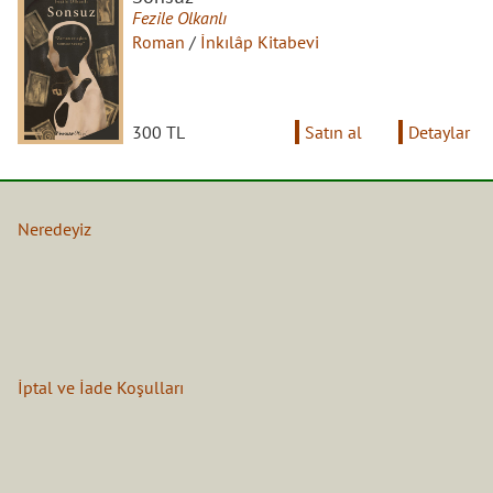
Fezile Olkanlı
Roman
/
İnkılâp Kitabevi
300 TL
Satın al
Detaylar
Neredeyiz
İptal ve İade Koşulları