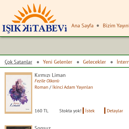
Ana Sayfa
Bizim Yayın
Çok Satanlar
Yeni Gelenler
Gelecekler
İnter
Kırmızı Liman
Fezile Olkanlı
Roman
/
İkinci Adam Yayınları
160 TL
Stokta yok!
İstek
Detaylar
Sonsuz