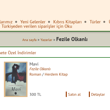
larımız
Yeni Gelenler
Kıbrıs Kitapları
Türler
Türkiyeden verilen siparişler için Oku
Fezile Olkanlı
»
»
Ana sayfa
Yazarlar
nete Özel İndirimler
Mavi
Fezile Olkanlı
Roman
/
Herdem Kitap
300 TL
Satın al
Detaylar