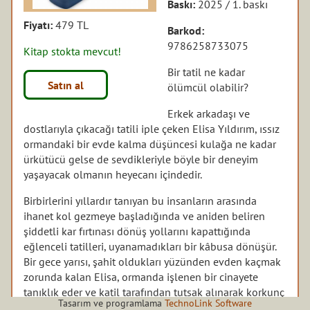
Baskı:
2025 / 1. baskı
Fiyatı:
479 TL
Barkod:
9786258733075
Kitap stokta mevcut!
Bir tatil ne kadar
Satın al
ölümcül olabilir?
Erkek arkadaşı ve
dostlarıyla çıkacağı tatili iple çeken Elisa Yıldırım, ıssız
ormandaki bir evde kalma düşüncesi kulağa ne kadar
ürkütücü gelse de sevdikleriyle böyle bir deneyim
yaşayacak olmanın heyecanı içindedir.
Birbirlerini yıllardır tanıyan bu insanların arasında
ihanet kol gezmeye başladığında ve aniden beliren
şiddetli kar fırtınası dönüş yollarını kapattığında
eğlenceli tatilleri, uyanamadıkları bir kâbusa dönüşür.
Bir gece yarısı, şahit oldukları yüzünden evden kaçmak
zorunda kalan Elisa, ormanda işlenen bir cinayete
tanıklık eder ve katil tarafından tutsak alınarak korkunç
Tasarım ve programlama
TechnoLink Software
bir hayatta kalma mücadelesinin ortasına düşer.