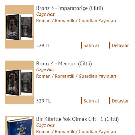
Bronz 3 - İmparatoriçe (Ciltli)
Özge Naz
Roman / Romantik
/
Guardian Yayınları
529 TL
Satın al
Detaylar
Bronz 4 - Mecnun (Ciltli)
Özge Naz
Roman / Romantik
/
Guardian Yayınları
529 TL
Satın al
Detaylar
Bir Kibritle Yok Olmak Cilt - 1 (Ciltli)
Özge Naz
Roman / Romantik
/
Guardian Yayınları