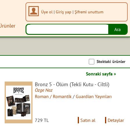
Üye ol
|
Giriş yap
|
Şifremi unuttum
Ürünler
Stoktaki ürünler
Sonraki sayfa »
Bronz 5 - Ölüm (Tekli Kutu - Ciltli)
Özge Naz
Roman / Romantik
/
Guardian Yayınları
729 TL
Satın al
Detaylar