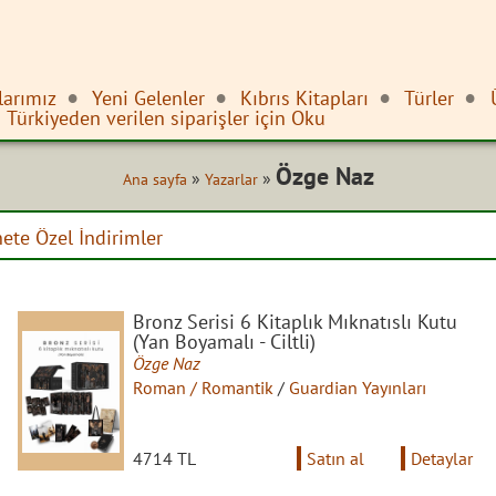
larımız
Yeni Gelenler
Kıbrıs Kitapları
Türler
Türkiyeden verilen siparişler için Oku
Özge Naz
»
»
Ana sayfa
Yazarlar
nete Özel İndirimler
Bronz Serisi 6 Kitaplık Mıknatıslı Kutu
(Yan Boyamalı - Ciltli)
Özge Naz
Roman / Romantik
/
Guardian Yayınları
4714 TL
Satın al
Detaylar