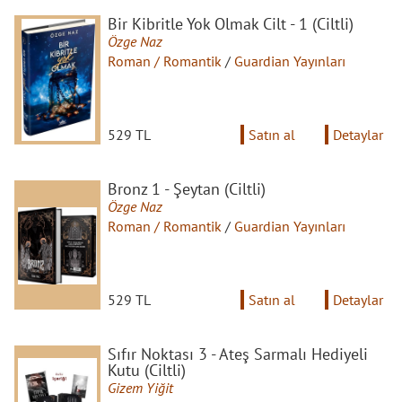
Bir Kibritle Yok Olmak Cilt - 1 (Ciltli)
Özge Naz
Roman / Romantik
/
Guardian Yayınları
529 TL
Satın al
Detaylar
Bronz 1 - Şeytan (Ciltli)
Özge Naz
Roman / Romantik
/
Guardian Yayınları
529 TL
Satın al
Detaylar
Sıfır Noktası 3 - Ateş Sarmalı Hediyeli
Kutu (Ciltli)
Gizem Yiğit