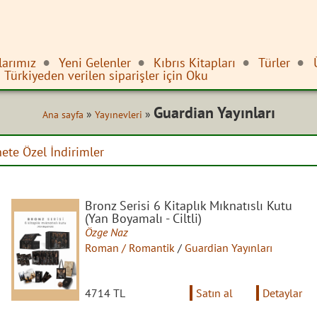
larımız
Yeni Gelenler
Kıbrıs Kitapları
Türler
Türkiyeden verilen siparişler için Oku
Guardian Yayınları
»
»
Ana sayfa
Yayınevleri
nete Özel İndirimler
Bronz Serisi 6 Kitaplık Mıknatıslı Kutu
(Yan Boyamalı - Ciltli)
Özge Naz
Roman / Romantik
/
Guardian Yayınları
4714 TL
Satın al
Detaylar