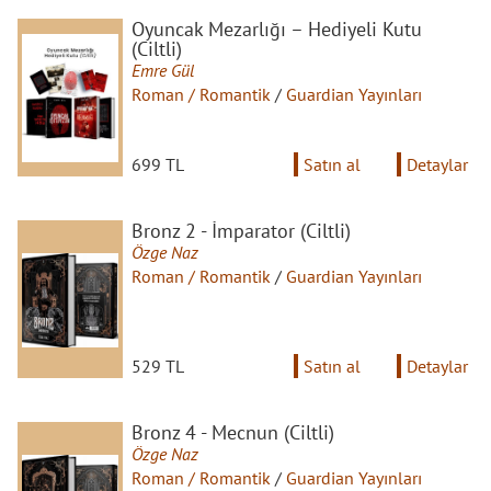
Oyuncak Mezarlığı – Hediyeli Kutu
(Ciltli)
Emre Gül
Roman / Romantik
/
Guardian Yayınları
699 TL
Satın al
Detaylar
Bronz 2 - İmparator (Ciltli)
Özge Naz
Roman / Romantik
/
Guardian Yayınları
529 TL
Satın al
Detaylar
Bronz 4 - Mecnun (Ciltli)
Özge Naz
Roman / Romantik
/
Guardian Yayınları