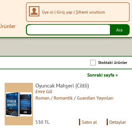
Üye ol
|
Giriş yap
|
Şifremi unuttum
Ürünler
Stoktaki ürünler
Sonraki sayfa »
Oyuncak Mahşeri (Ciltli)
Emre Gül
Roman / Romantik
/
Guardian Yayınları
530 TL
Satın al
Detaylar