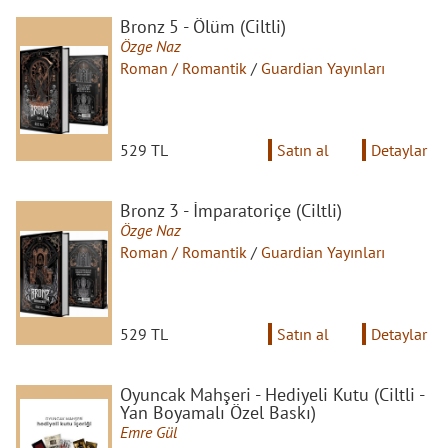
Bronz 5 - Ölüm (Ciltli)
Özge Naz
Roman / Romantik
/
Guardian Yayınları
529 TL
Satın al
Detaylar
Bronz 3 - İmparatoriçe (Ciltli)
Özge Naz
Roman / Romantik
/
Guardian Yayınları
529 TL
Satın al
Detaylar
Oyuncak Mahşeri - Hediyeli Kutu (Ciltli -
Yan Boyamalı Özel Baskı)
Emre Gül