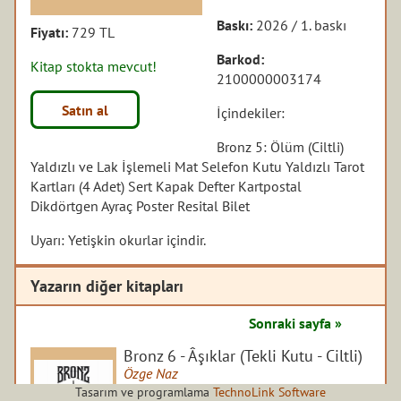
Baskı:
2026 / 1. baskı
Fiyatı:
729 TL
Barkod:
Kitap stokta mevcut!
2100000003174
Satın al
İçindekiler:
Bronz 5: Ölüm (Ciltli)
Yaldızlı ve Lak İşlemeli Mat Selefon Kutu Yaldızlı Tarot
Kartları (4 Adet) Sert Kapak Defter Kartpostal
Dikdörtgen Ayraç Poster Resital Bilet
Uyarı: Yetişkin okurlar içindir.
Yazarın diğer kitapları
Sonraki sayfa »
Bronz 6 - Âşıklar (Tekli Kutu - Ciltli)
Özge Naz
Roman / Romantik
/
Guardian Yayınları
Tasarım ve programlama
TechnoLink Software