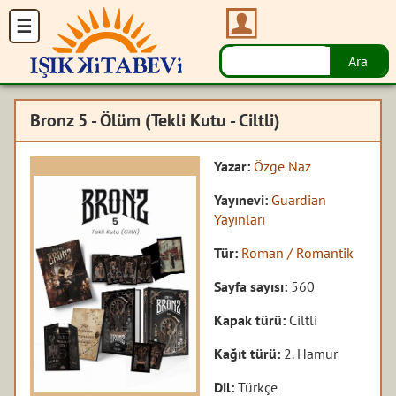
Bronz 5 - Ölüm (Tekli Kutu - Ciltli)
Yazar:
Özge Naz
Yayınevi:
Guardian
Yayınları
Tür:
Roman / Romantik
Sayfa sayısı:
560
Kapak türü:
Ciltli
Kağıt türü:
2. Hamur
Dil:
Türkçe