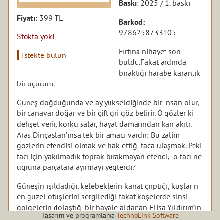
Baskı:
2025 / 1. baskı
Fiyatı:
399 TL
Barkod:
9786258733105
Stokta yok!
Fırtına nihayet son
İstekte bulun
buldu.Fakat ardında
bıraktığı harabe karanlık
bir uçurum.
Güneş doğduğunda ve ay yükseldiğinde bir insan ölür,
bir canavar doğar ve bir çift gri göz belirir. O gözler ki
dehşet verir, korku salar, hayat damarından kan akıtr.
Aras Dinçaslan’ınsa tek bir amacı vardır: Bu zalim
gözlerin efendisi olmak ve hak ettiği taca ulaşmak. Peki
tacı için yakılmadık toprak bırakmayan efendi, o tacı ne
uğruna parçalara ayırmayı yeğlerdi?
Güneşin ışıldadığı, kelebeklerin kanat çırptığı, kuşların
en güzel ötüşlerini sergilediği fakat köşelerde sinsi
gölgelerin dolaştığı bir hayale aldanan Elisa Yıldırım’ın
Tasarım ve programlama
TechnoLink Software
ruhu artık Vera Nowak’a bağlıdır. Bir yabancının