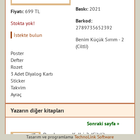
Baskı:
2021
Fiyatı:
699 TL
Barkod:
Stokta yok!
2789735652392
İstekte bulun
Benim Küçük Sırrım - 2
(Ciltli)
Poster
Defter
Rozet
3 Adet Diyalog Kartı
Sticker
Takvim
Ayraç
Yazarın diğer kitapları
Sonraki sayfa »
Pandoranın Kalbi 2 (Ciltli)
Tasarım ve programlama
TechnoLink Software