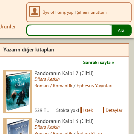
Üye ol
|
Giriş yap
|
Şifremi unuttum
Ürünler
Yazarın diğer kitapları
Sonraki sayfa »
Pandoranın Kalbi 2 (Ciltli)
Dilara Keskin
Roman / Romantik
/
Ephesus Yayınları
529 TL
Stokta yok!
İstek
Detaylar
Pandoranın Kalbi 3 (Ciltli)
Dilara Keskin
Roman / Romantik
/
İndigo Kitap