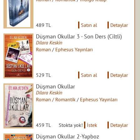
489 TL
Satın al
Detaylar
Düşman Okullar 3 - Son Ders (Ciltli)
Dilara Keskin
Roman
/
Ephesus Yayınları
529 TL
Satın al
Detaylar
Düşman Okullar
Dilara Keskin
Roman / Romantik
/
Ephesus Yayınları
459 TL
Stokta yok!
İstek
Detaylar
Düşman Okullar 2-Yapboz