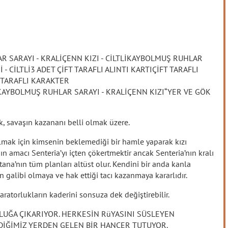
AR SARAYI - KRALİÇENN KIZI - CİLTLİKAYBOLMUŞ RUHLAR
İ - CİLTLİ3 ADET ÇİFT TARAFLI ALINTI KARTIÇİFT TARAFLI
T TARAFLI KARAKTER
YBOLMUŞ RUHLAR SARAYI - KRALİÇENN KIZI“YER VE GÖK
”
ık, savaşın kazananı belli olmak üzere.
 olmak için kimsenin beklemediği bir hamle yaparak kızı
ın amacı Senteria’yı içten çökertmektir ancak Senteria’nın kralı
tana’nın tüm planları altüst olur. Kendini bir anda kanla
 galibi olmaya ve hak ettiği tacı kazanmaya kararlıdır.
atorlukların kaderini sonsuza dek değiştirebilir.
LUĞA ÇIKARIYOR. HERKESİN RüYASINI SÜSLEYEN
DİĞİMİZ YERDEN GELEN BİR HANÇER TUTUYOR.