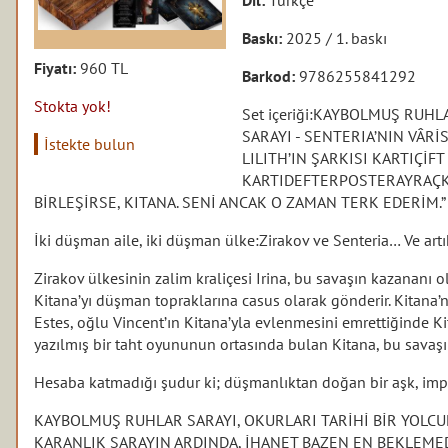
Baskı:
2025 / 1. baskı
Fiyatı:
960 TL
Barkod:
9786255841292
Stokta yok!
Set içeriği:KAYBOLMUŞ RUHL
SARAYI - SENTERIA’NIN VÂRİS
İstekte bulun
LILITH’IN ŞARKISI KARTIÇİF
KARTIDEFTERPOSTERAYRAÇKA
BİRLEŞİRSE, KITANA. SENİ ANCAK O ZAMAN TERK EDERİM.
İki düşman aile, iki düşman ülke:Zirakov ve Senteria… Ve art
Zirakov ülkesinin zalim kraliçesi Irina, bu savaşın kazananı
Kitana’yı düşman topraklarına casus olarak gönderir. Kitana’n
Estes, oğlu Vincent’ın Kitana’yla evlenmesini emrettiğinde Ki
yazılmış bir taht oyununun ortasında bulan Kitana, bu savaşın
Hesaba katmadığı şudur ki; düşmanlıktan doğan bir aşk, impar
KAYBOLMUŞ RUHLAR SARAYI, OKURLARI TARİHİ BİR YOLCU
KARANLIK SARAYIN ARDINDA, İHANET BAZEN EN BEKLEME