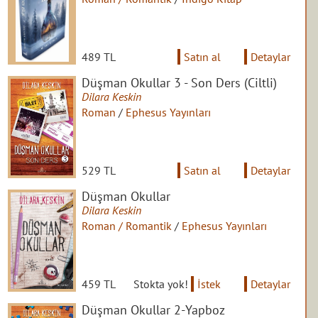
489 TL
Satın al
Detaylar
Düşman Okullar 3 - Son Ders (Ciltli)
Dilara Keskin
Roman
/
Ephesus Yayınları
529 TL
Satın al
Detaylar
Düşman Okullar
Dilara Keskin
Roman / Romantik
/
Ephesus Yayınları
459 TL
Stokta yok!
İstek
Detaylar
Düşman Okullar 2-Yapboz