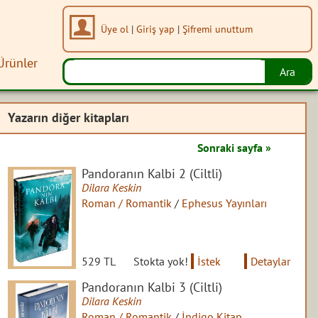
Üye ol
|
Giriş yap
|
Şifremi unuttum
Ürünler
Yazarın diğer kitapları
Sonraki sayfa »
Pandoranın Kalbi 2 (Ciltli)
Dilara Keskin
Roman / Romantik
/
Ephesus Yayınları
529 TL
Stokta yok!
İstek
Detaylar
Pandoranın Kalbi 3 (Ciltli)
Dilara Keskin
Roman / Romantik
/
İndigo Kitap