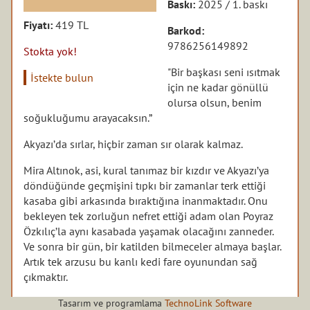
Baskı:
2025 / 1. baskı
Fiyatı:
419 TL
Barkod:
9786256149892
Stokta yok!
"Bir başkası seni ısıtmak
İstekte bulun
için ne kadar gönüllü
olursa olsun, benim
soğukluğumu arayacaksın.”
Akyazı’da sırlar, hiçbir zaman sır olarak kalmaz.
Mira Altınok, asi, kural tanımaz bir kızdır ve Akyazı’ya
döndüğünde geçmişini tıpkı bir zamanlar terk ettiği
kasaba gibi arkasında bıraktığına inanmaktadır. Onu
bekleyen tek zorluğun nefret ettiği adam olan Poyraz
Özkılıç’la aynı kasabada yaşamak olacağını zanneder.
Ve sonra bir gün, bir katilden bilmeceler almaya başlar.
Artık tek arzusu bu kanlı kedi fare oyunundan sağ
çıkmaktır.
Lina Altınok ikiz kız kardeşinin aksine ailesinin pırlanta
Tasarım ve programlama
TechnoLink Software