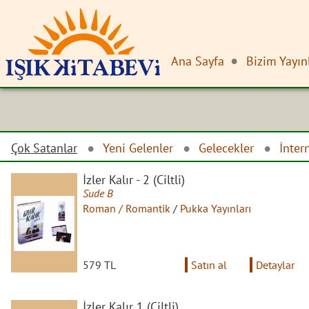
Ana Sayfa
Bizim Yayın
Çok Satanlar
Yeni Gelenler
Gelecekler
İnter
İzler Kalır - 2 (Ciltli)
Sude B
Roman / Romantik
/
Pukka Yayınları
579 TL
Satın al
Detaylar
İzler Kalır 1 (Ciltli)