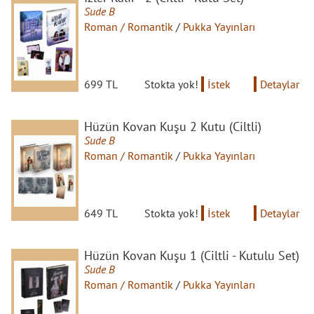
Sude B
Roman / Romantik
/
Pukka Yayınları
699 TL
Stokta yok!
İstek
Detaylar
Hüzün Kovan Kuşu 2 Kutu (Ciltli)
Sude B
Roman / Romantik
/
Pukka Yayınları
649 TL
Stokta yok!
İstek
Detaylar
Hüzün Kovan Kuşu 1 (Ciltli - Kutulu Set)
Sude B
Roman / Romantik
/
Pukka Yayınları