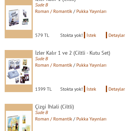
Sude B
Roman / Romantik
/
Pukka Yayınları
579 TL
Stokta yok!
İstek
Detaylar
İzler Kalır 1 ve 2 (Ciltli - Kutu Set)
Sude B
Roman / Romantik
/
Pukka Yayınları
1399 TL
Stokta yok!
İstek
Detaylar
Çizgi İhlali (Ciltli)
Sude B
Roman / Romantik
/
Pukka Yayınları