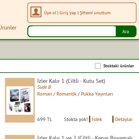
Üye ol
|
Giriş yap
|
Şifremi unuttum
Ürünler
Stoktaki ürünler
İzler Kalır 1 (Ciltli - Kutu Set)
Sude B
Roman / Romantik
/
Pukka Yayınları
699 TL
Stokta yok!
İstek
Detaylar
İzler Kalır 1 ve 2 (Ciltli - Kenar Boyamalı