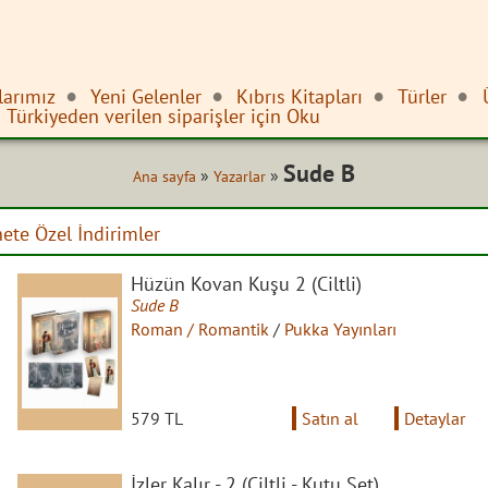
larımız
Yeni Gelenler
Kıbrıs Kitapları
Türler
Türkiyeden verilen siparişler için Oku
Sude B
»
»
Ana sayfa
Yazarlar
nete Özel İndirimler
Hüzün Kovan Kuşu 2 (Ciltli)
Sude B
Roman / Romantik
/
Pukka Yayınları
579 TL
Satın al
Detaylar
İzler Kalır - 2 (Ciltli - Kutu Set)