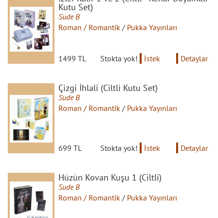
Kutu Set)
Sude B
Roman / Romantik
/
Pukka Yayınları
1499 TL
Stokta yok!
İstek
Detaylar
Çizgi İhlali (Ciltli Kutu Set)
Sude B
Roman / Romantik
/
Pukka Yayınları
699 TL
Stokta yok!
İstek
Detaylar
Hüzün Kovan Kuşu 1 (Ciltli)
Sude B
Roman / Romantik
/
Pukka Yayınları