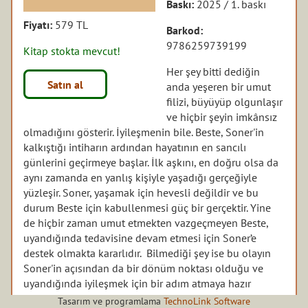
Baskı:
2025 / 1. baskı
Fiyatı:
579 TL
Barkod:
9786259739199
Kitap stokta mevcut!
Her şey bitti dediğin
Satın al
anda yeşeren bir umut
filizi, büyüyüp olgunlaşır
ve hiçbir şeyin imkânsız
olmadığını gösterir. İyileşmenin bile. Beste, Soner'in
kalkıştığı intiharın ardından hayatının en sancılı
günlerini geçirmeye başlar. İlk aşkını, en doğru olsa da
aynı zamanda en yanlış kişiyle yaşadığı gerçeğiyle
yüzleşir. Soner, yaşamak için hevesli değildir ve bu
durum Beste için kabullenmesi güç bir gerçektir. Yine
de hiçbir zaman umut etmekten vazgeçmeyen Beste,
uyandığında tedavisine devam etmesi için Soner’e
destek olmakta kararlıdır. Bilmediği şey ise bu olayın
Soner'in açısından da bir dönüm noktası olduğu ve
uyandığında iyileşmek için bir adım atmaya hazır
olduğudur. Uzun ve zorlu bir yola girilecek olsa da
Tasarım ve programlama
TechnoLink Software