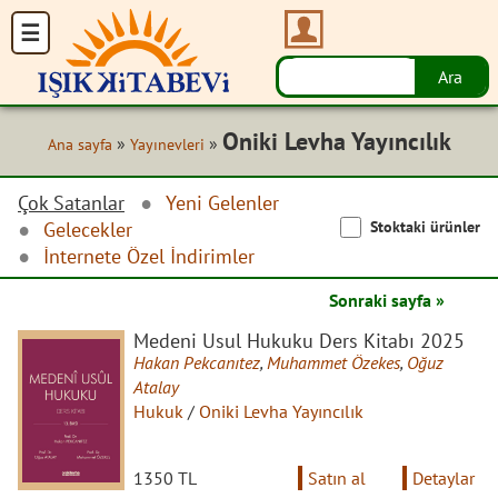
Oniki Levha Yayıncılık
»
»
Ana sayfa
Yayınevleri
Çok Satanlar
Yeni Gelenler
Stoktaki ürünler
Gelecekler
İnternete Özel İndirimler
Sonraki sayfa »
Medeni Usul Hukuku Ders Kitabı 2025
Hakan Pekcanıtez
,
Muhammet Özekes
,
Oğuz
Atalay
Hukuk
/
Oniki Levha Yayıncılık
1350 TL
Satın al
Detaylar