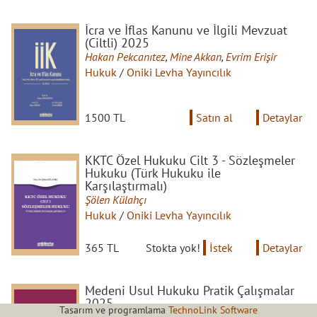
İcra ve İflas Kanunu ve İlgili Mevzuat
(Ciltli) 2025
Hakan Pekcanıtez
,
Mine Akkan
,
Evrim Erişir
Hukuk
/
Oniki Levha Yayıncılık
1500 TL
Satın al
Detaylar
KKTC Özel Hukuku Cilt 3 - Sözleşmeler
Hukuku (Türk Hukuku ile
Karşılaştırmalı)
Şölen Külahçı
Hukuk
/
Oniki Levha Yayıncılık
365 TL
Stokta yok!
İstek
Detaylar
Medeni Usul Hukuku Pratik Çalışmalar
2025
Tasarım ve programlama
TechnoLink Software
Hakan Pekcanıtez
,
Muhammet Özekes
,
Mine