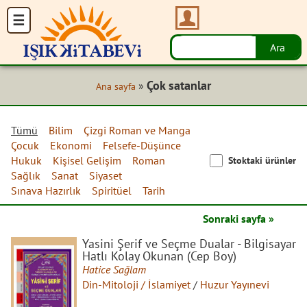
Çok satanlar
»
Ana sayfa
Tümü
Bilim
Çizgi Roman ve Manga
Çocuk
Ekonomi
Felsefe-Düşünce
Hukuk
Kişisel Gelişim
Roman
Stoktaki ürünler
Sağlık
Sanat
Siyaset
Sınava Hazırlık
Spiritüel
Tarih
Sonraki sayfa »
Yasini Şerif ve Seçme Dualar - Bilgisayar
Hatlı Kolay Okunan (Cep Boy)
Hatice Sağlam
Din-Mitoloji / İslamiyet
/
Huzur Yayınevi