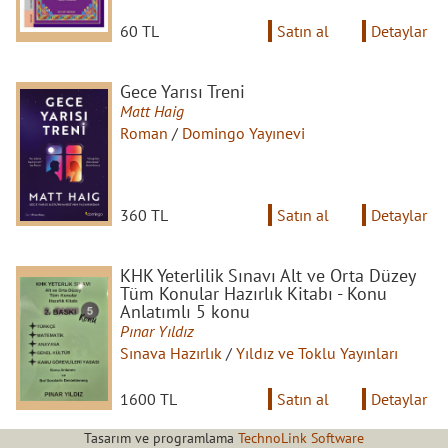
60 TL
Satın al
Detaylar
Gece Yarısı Treni
Matt Haig
Roman
/
Domingo Yayınevi
360 TL
Satın al
Detaylar
KHK Yeterlilik Sınavı Alt ve Orta Düzey
Tüm Konular Hazırlık Kitabı - Konu
Anlatımlı 5 konu
Pınar Yıldız
Sınava Hazırlık
/
Yıldız ve Toklu Yayınları
1600 TL
Satın al
Detaylar
Tasarım ve programlama
TechnoLink Software