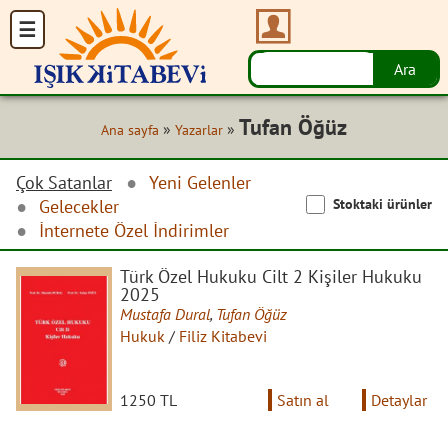
Tufan Öğüz
»
»
Ana sayfa
Yazarlar
Çok Satanlar
Yeni Gelenler
Stoktaki ürünler
Gelecekler
İnternete Özel İndirimler
Türk Özel Hukuku Cilt 2 Kişiler Hukuku
2025
Mustafa Dural
,
Tufan Öğüz
Hukuk
/
Filiz Kitabevi
1250 TL
Satın al
Detaylar