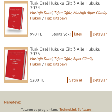
Türk Özel Hukuku Cilt 3 Aile Hukuku
2024
Mustafa Dural
,
Tufan Öğüz
,
Mustafa Alper Gümüş
Hukuk
/
Filiz Kitabevi
990 TL
Stokta yok!
İstek
Detaylar
Türk Özel Hukuku Cilt 3 Aile Hukuku
2025
Mustafa Dural
,
Tufan Öğüz
,
Alper Gümüş
Hukuk
/
Filiz Kitabevi
1200 TL
Satın al
Detaylar
Neredeyiz
İptal ve İade Koşulları
Tasarım ve programlama
TechnoLink Software