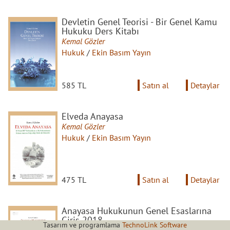
Devletin Genel Teorisi - Bir Genel Kamu
Hukuku Ders Kitabı
Kemal Gözler
Hukuk
/
Ekin Basım Yayın
585 TL
Satın al
Detaylar
Elveda Anayasa
Kemal Gözler
Hukuk
/
Ekin Basım Yayın
475 TL
Satın al
Detaylar
Anayasa Hukukunun Genel Esaslarına
Giriş 2018
Tasarım ve programlama
TechnoLink Software
Kemal Gözler