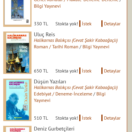
Bilgi Yayınevi
330 TL
Stokta yok!
İstek
Detaylar
Uluç Reis
Halikarnas Balıkçısı (Cevat Şakir Kabaağaçlı)
Roman / Tarihi Roman
/
Bilgi Yayınevi
650 TL
Stokta yok!
İstek
Detaylar
Düşün Yazıları
Halikarnas Balıkçısı (Cevat Şakir Kabaağaçlı)
Edebiyat / Deneme-İnceleme
/
Bilgi
Yayınevi
510 TL
Stokta yok!
İstek
Detaylar
Deniz Gurbetçileri