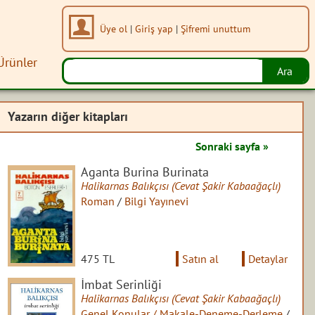
Üye ol
|
Giriş yap
|
Şifremi unuttum
Ürünler
Yazarın diğer kitapları
Sonraki sayfa »
Aganta Burina Burinata
Halikarnas Balıkçısı (Cevat Şakir Kabaağaçlı)
Roman
/
Bilgi Yayınevi
475 TL
Satın al
Detaylar
İmbat Serinliği
Halikarnas Balıkçısı (Cevat Şakir Kabaağaçlı)
Genel Konular / Makale-Deneme-Derleme
/