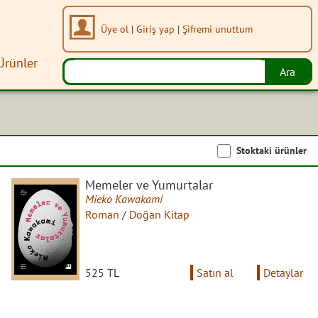
Üye ol
|
Giriş yap
|
Şifremi unuttum
Ürünler
Stoktaki ürünler
Memeler ve Yumurtalar
Mieko Kawakami
Roman
/
Doğan Kitap
525 TL
Satın al
Detaylar