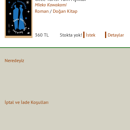
Mieko Kawakami
Roman
/
Doğan Kitap
360 TL
Stokta yok!
İstek
Detaylar
Neredeyiz
İptal ve İade Koşulları