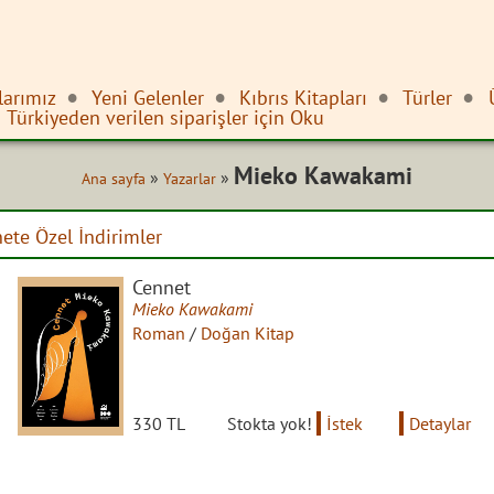
larımız
Yeni Gelenler
Kıbrıs Kitapları
Türler
Türkiyeden verilen siparişler için Oku
Mieko Kawakami
»
»
Ana sayfa
Yazarlar
nete Özel İndirimler
Cennet
Mieko Kawakami
Roman
/
Doğan Kitap
330 TL
Stokta yok!
İstek
Detaylar