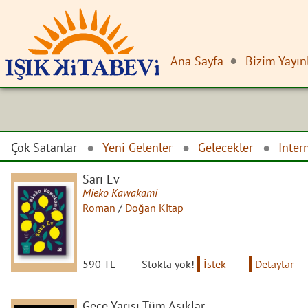
Ana Sayfa
Bizim Yayın
Çok Satanlar
Yeni Gelenler
Gelecekler
İnter
Sarı Ev
Mieko Kawakami
Roman
/
Doğan Kitap
590 TL
Stokta yok!
İstek
Detaylar
Gece Yarısı Tüm Aşıklar