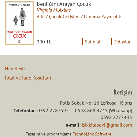
Benliğini Arayan Çocuk
Virginia M. Axline
Aile / Çocuk Gelişimi
/
Panama Yayıncılık
290 TL
Satın al
Detaylar
Neredeyiz
İptal ve İade Koşulları
İletişim
Polis Sokak No: 16 Lefkoşa - Kıbrıs
Telefonlar:
0392 2287595 - - 0548 868 4745 (Whatsapp)
0392 2277443
e-mail:
isikkitabevi@gmail.com
Çalışma Saatleri: Hafta içi 08.00 - 18.00 Ctesi: 08.00 - 16.00
Tasarım ve programlama
TechnoLink Software