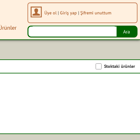
Üye ol
|
Giriş yap
|
Şifremi unuttum
Ürünler
Stoktaki ürünler