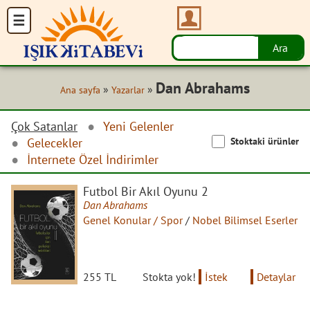
Dan Abrahams
»
»
Ana sayfa
Yazarlar
Çok Satanlar
Yeni Gelenler
Stoktaki ürünler
Gelecekler
İnternete Özel İndirimler
Futbol Bir Akıl Oyunu 2
Dan Abrahams
Genel Konular / Spor
/
Nobel Bilimsel Eserler
255 TL
Stokta yok!
İstek
Detaylar