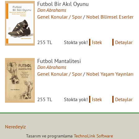
Futbol Bir Akıl Oyunu
Dan Abrahams
Genel Konular / Spor
/
Nobel Bilimsel Eserler
255 TL
Stokta yok!
İstek
Detaylar
Futbol Mantalitesi
Dan Abrahams
Genel Konular / Spor
/
Nobel Yaşam Yayınları
255 TL
Stokta yok!
İstek
Detaylar
Neredeyiz
İptal ve İade Koşulları
Tasarım ve programlama
TechnoLink Software