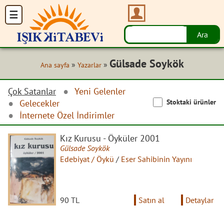
Gülsade Soykök
»
»
Ana sayfa
Yazarlar
Çok Satanlar
Yeni Gelenler
Stoktaki ürünler
Gelecekler
İnternete Özel İndirimler
Kız Kurusu - Öyküler 2001
Gülsade Soykök
Edebiyat / Öykü
/
Eser Sahibinin Yayını
90 TL
Satın al
Detaylar