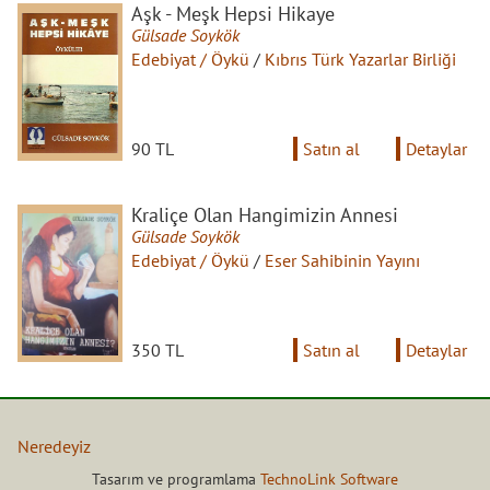
Aşk - Meşk Hepsi Hikaye
Gülsade Soykök
Edebiyat / Öykü
/
Kıbrıs Türk Yazarlar Birliği
90 TL
Satın al
Detaylar
Kraliçe Olan Hangimizin Annesi
Gülsade Soykök
Edebiyat / Öykü
/
Eser Sahibinin Yayını
350 TL
Satın al
Detaylar
Neredeyiz
İptal ve İade Koşulları
Tasarım ve programlama
TechnoLink Software