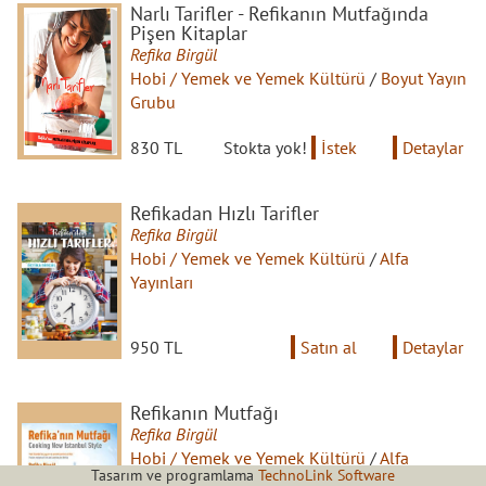
Narlı Tarifler - Refikanın Mutfağında
Pişen Kitaplar
Refika Birgül
Hobi / Yemek ve Yemek Kültürü
/
Boyut Yayın
Grubu
830 TL
Stokta yok!
İstek
Detaylar
Refikadan Hızlı Tarifler
Refika Birgül
Hobi / Yemek ve Yemek Kültürü
/
Alfa
Yayınları
950 TL
Satın al
Detaylar
Refikanın Mutfağı
Refika Birgül
Hobi / Yemek ve Yemek Kültürü
/
Alfa
Tasarım ve programlama
TechnoLink Software
Yayınları