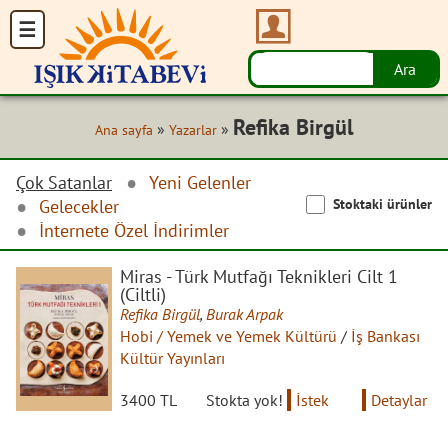
Refika Birgül
»
»
Ana sayfa
Yazarlar
Çok Satanlar
Yeni Gelenler
Stoktaki ürünler
Gelecekler
İnternete Özel İndirimler
Miras - Türk Mutfağı Teknikleri Cilt 1
(Ciltli)
Refika Birgül
,
Burak Arpak
Hobi / Yemek ve Yemek Kültürü
/
İş Bankası
Kültür Yayınları
3400 TL
Stokta yok!
İstek
Detaylar