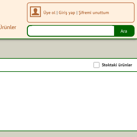
Üye ol
|
Giriş yap
|
Şifremi unuttum
Ürünler
Stoktaki ürünler