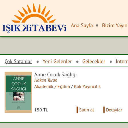
Ana Sayfa
Bizim Yayın
Çok Satanlar
Yeni Gelenler
Gelecekler
İnter
Anne Çocuk Sağlığı
Hakan Turan
Akademik / Eğitim
/
Kök Yayıncılık
150 TL
Satın al
Detaylar