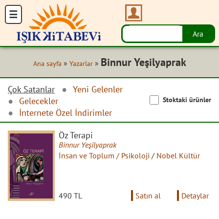
Binnur Yeşilyaprak
»
»
Ana sayfa
Yazarlar
Çok Satanlar
Yeni Gelenler
Stoktaki ürünler
Gelecekler
İnternete Özel İndirimler
Öz Terapi
Binnur Yeşilyaprak
İnsan ve Toplum / Psikoloji
/
Nobel Kültür
490 TL
Satın al
Detaylar