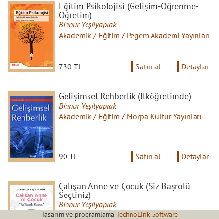
Eğitim Psikolojisi (Gelişim-Öğrenme-
Öğretim)
Binnur Yeşilyaprak
Akademik / Eğitim
/
Pegem Akademi Yayınları
730 TL
Satın al
Detaylar
Gelişimsel Rehberlik (İlköğretimde)
Binnur Yeşilyaprak
Akademik / Eğitim
/
Morpa Kültür Yayınları
90 TL
Satın al
Detaylar
Çalışan Anne ve Çocuk (Siz Başrolü
Seçtiniz)
Binnur Yeşilyaprak
Tasarım ve programlama
TechnoLink Software
Aile / Çocuk Gelişimi
/
Remzi Kitabevi