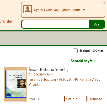
Üye ol
|
Giriş yap
|
Şifremi unuttum
Ürünler
Stoktaki ürünler
Sonraki sayfa »
İnsan Ruhuna Yöneliş
Carl Gustav Jung
İnsan ve Toplum / Psikiyatri-Psikanaliz
/
Say
Yayınları
350 TL
Satın al
Detaylar