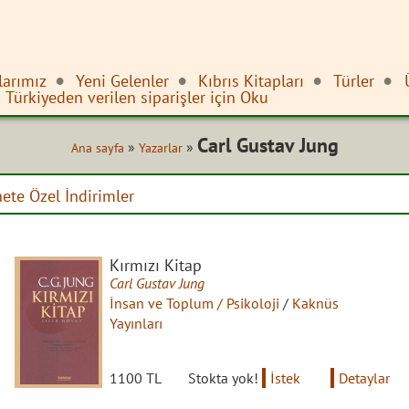
larımız
Yeni Gelenler
Kıbrıs Kitapları
Türler
Türkiyeden verilen siparişler için Oku
Carl Gustav Jung
»
»
Ana sayfa
Yazarlar
nete Özel İndirimler
Kırmızı Kitap
Carl Gustav Jung
İnsan ve Toplum / Psikoloji
/
Kaknüs
Yayınları
1100 TL
Stokta yok!
İstek
Detaylar