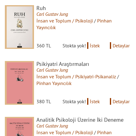
Ruh
Carl Gustav Jung
İnsan ve Toplum / Psikoloji
/
Pinhan
Yayıncılık
360 TL
Stokta yok!
İstek
Detaylar
Psikiyatri Araştırmaları
Carl Gustav Jung
İnsan ve Toplum / Psikiyatri-Psikanaliz
/
Pinhan Yayıncılık
380 TL
Stokta yok!
İstek
Detaylar
Analitik Psikoloji Üzerine İki Deneme
Carl Gustav Jung
İnsan ve Toplum / Psikoloji
/
Pinhan