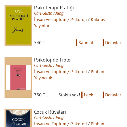
Psikoterapi Pratiği
Carl Gustav Jung
İnsan ve Toplum / Psikoloji
/
Kaknüs
Yayınları
540 TL
Satın al
Detaylar
Psikolojide Tipler
Carl Gustav Jung
İnsan ve Toplum / Psikoloji
/
Pinhan
Yayıncılık
730 TL
Stokta yok!
İstek
Detaylar
Çocuk Rüyaları
Carl Gustav Jung
İnsan ve Toplum / Psikoloji
/
Pinhan