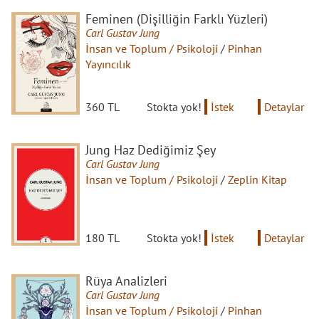
Feminen (Dişilliğin Farklı Yüzleri)
Carl Gustav Jung
İnsan ve Toplum / Psikoloji
/
Pinhan
Yayıncılık
360 TL
Stokta yok!
İstek
Detaylar
Jung Haz Dediğimiz Şey
Carl Gustav Jung
İnsan ve Toplum / Psikoloji
/
Zeplin Kitap
180 TL
Stokta yok!
İstek
Detaylar
Rüya Analizleri
Carl Gustav Jung
İnsan ve Toplum / Psikoloji
/
Pinhan