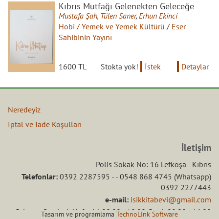
Kıbrıs Mutfağı Gelenekten Geleceğe
Mustafa Şah
,
Tülen Saner
,
Erhun Ekinci
Hobi / Yemek ve Yemek Kültürü
/
Eser
Sahibinin Yayını
1600 TL
Stokta yok!
İstek
Detaylar
Neredeyiz
İptal ve İade Koşulları
İletişim
Polis Sokak No: 16 Lefkoşa - Kıbrıs
Telefonlar:
0392 2287595 - - 0548 868 4745 (Whatsapp)
0392 2277443
e-mail:
isikkitabevi@gmail.com
Çalışma Saatleri: Hafta içi 08.00 - 18.00 Ctesi: 08.00 - 16.00
Tasarım ve programlama
TechnoLink Software