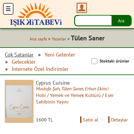
Tülen Saner
»
»
Ana sayfa
Yazarlar
Çok Satanlar
Yeni Gelenler
Stoktaki ürünler
Gelecekler
İnternete Özel İndirimler
Cyprus Cuisine
Mustafa Şah
,
Tülen Saner
,
Erhun Ekinci
Hobi / Yemek ve Yemek Kültürü
/
Eser
Sahibinin Yayını
1600 TL
Satın al
Detaylar