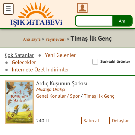
Timaş İlk Genç
»
»
Ana sayfa
Yayınevleri
Çok Satanlar
Yeni Gelenler
Stoktaki ürünler
Gelecekler
İnternete Özel İndirimler
Ardıç Kuşunun Şarkısı
Mustafa Orakçı
Genel Konular / Spor
/
Timaş İlk Genç
240 TL
Satın al
Detaylar