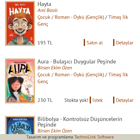
Hayta
Anıl Basılı
Çocuk / Roman - Öykü (Gençlik)
/
Timaş İlk
Genç
195 TL
Satın al
Detaylar
Aura - Bulaşıcı Duygular Peşinde
Birsen Ekim Özen
Çocuk / Roman - Öykü (Gençlik)
/
Timaş İlk
Genç
230 TL
Stokta yok!
İstek
Detaylar
Bilibolya - Kontrolsüz Düşüncelerin
Peşinde
Birsen Ekim Özen
Tasarım ve programlama
TechnoLink Software
Çocuk / Roman - Öykü (Gençlik)
/
Timaş İlk