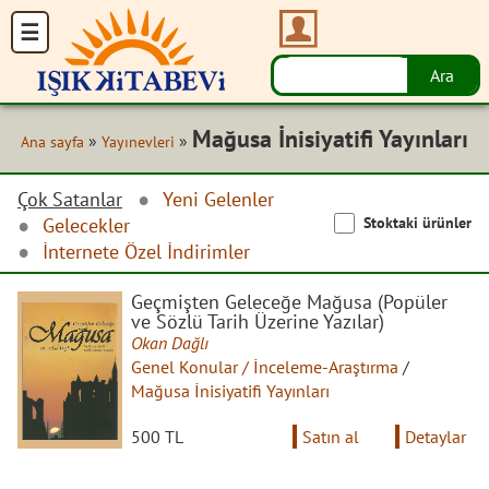
Mağusa İnisiyatifi Yayınları
»
»
Ana sayfa
Yayınevleri
Çok Satanlar
Yeni Gelenler
Stoktaki ürünler
Gelecekler
İnternete Özel İndirimler
Geçmişten Geleceğe Mağusa (Popüler
ve Sözlü Tarih Üzerine Yazılar)
Okan Dağlı
Genel Konular / İnceleme-Araştırma
/
Mağusa İnisiyatifi Yayınları
500 TL
Satın al
Detaylar