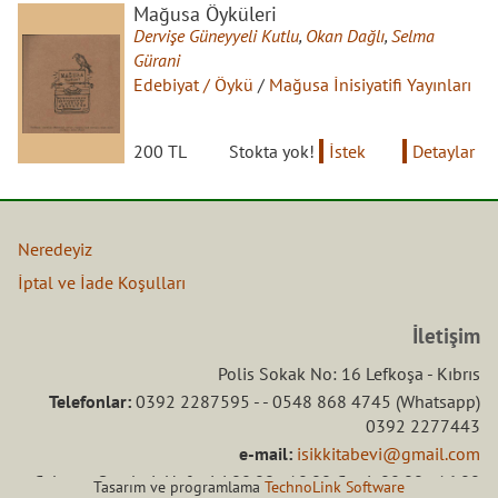
Mağusa Öyküleri
Dervişe Güneyyeli Kutlu
,
Okan Dağlı
,
Selma
Gürani
Edebiyat / Öykü
/
Mağusa İnisiyatifi Yayınları
200 TL
Stokta yok!
İstek
Detaylar
Neredeyiz
İptal ve İade Koşulları
İletişim
Polis Sokak No: 16 Lefkoşa - Kıbrıs
Telefonlar:
0392 2287595 - - 0548 868 4745 (Whatsapp)
0392 2277443
e-mail:
isikkitabevi@gmail.com
Çalışma Saatleri: Hafta içi 08.00 - 18.00 Ctesi: 08.00 - 16.00
Tasarım ve programlama
TechnoLink Software