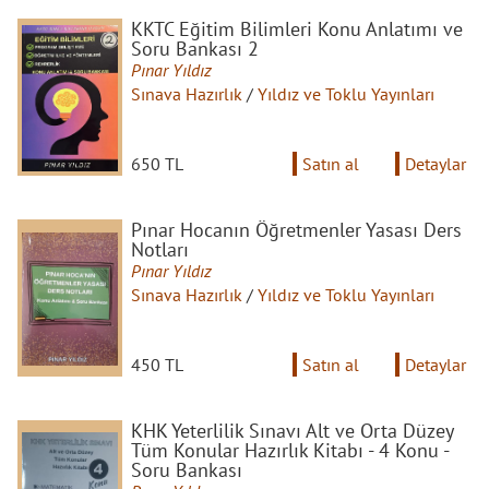
KKTC Eğitim Bilimleri Konu Anlatımı ve
Soru Bankası 2
Pınar Yıldız
Sınava Hazırlık
/
Yıldız ve Toklu Yayınları
650 TL
Satın al
Detaylar
Pınar Hocanın Öğretmenler Yasası Ders
Notları
Pınar Yıldız
Sınava Hazırlık
/
Yıldız ve Toklu Yayınları
450 TL
Satın al
Detaylar
KHK Yeterlilik Sınavı Alt ve Orta Düzey
Tüm Konular Hazırlık Kitabı - 4 Konu -
Soru Bankası