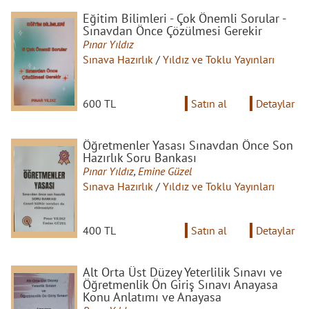
Eğitim Bilimleri - Çok Önemli Sorular -
Sınavdan Önce Çözülmesi Gerekir
Pınar Yıldız
Sınava Hazırlık
/
Yıldız ve Toklu Yayınları
600 TL
Satın al
Detaylar
Öğretmenler Yasası Sınavdan Önce Son
Hazırlık Soru Bankası
Pınar Yıldız
,
Emine Güzel
Sınava Hazırlık
/
Yıldız ve Toklu Yayınları
400 TL
Satın al
Detaylar
Alt Orta Üst Düzey Yeterlilik Sınavı ve
Öğretmenlik Ön Giriş Sınavı Anayasa
Konu Anlatımı ve Anayasa