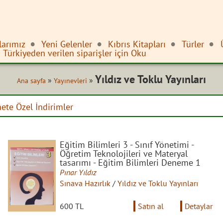
larımız
Yeni Gelenler
Kıbrıs Kitapları
Türler
Türkiyeden verilen siparişler için Oku
Yıldız ve Toklu Yayınları
»
»
Ana sayfa
Yayınevleri
nete Özel İndirimler
Eğitim Bilimleri 3 - Sınıf Yönetimi -
Öğretim Teknolojileri ve Materyal
tasarımı - Eğitim Bilimleri Deneme 1
Pınar Yıldız
Sınava Hazırlık
/
Yıldız ve Toklu Yayınları
600 TL
Satın al
Detaylar