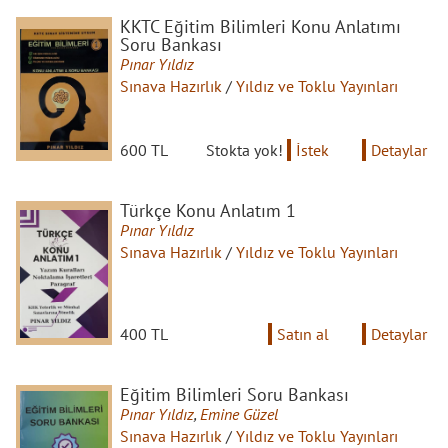
KKTC Eğitim Bilimleri Konu Anlatımı
Soru Bankası
Pınar Yıldız
Sınava Hazırlık
/
Yıldız ve Toklu Yayınları
600 TL
Stokta yok!
İstek
Detaylar
Türkçe Konu Anlatım 1
Pınar Yıldız
Sınava Hazırlık
/
Yıldız ve Toklu Yayınları
400 TL
Satın al
Detaylar
Eğitim Bilimleri Soru Bankası
Pınar Yıldız
,
Emine Güzel
Sınava Hazırlık
/
Yıldız ve Toklu Yayınları