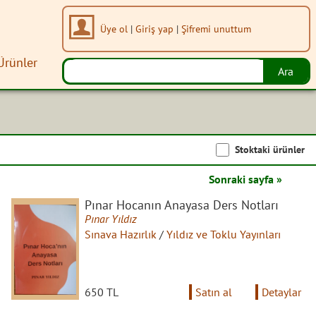
Üye ol
|
Giriş yap
|
Şifremi unuttum
Ürünler
Stoktaki ürünler
Sonraki sayfa »
Pınar Hocanın Anayasa Ders Notları
Pınar Yıldız
Sınava Hazırlık
/
Yıldız ve Toklu Yayınları
650 TL
Satın al
Detaylar