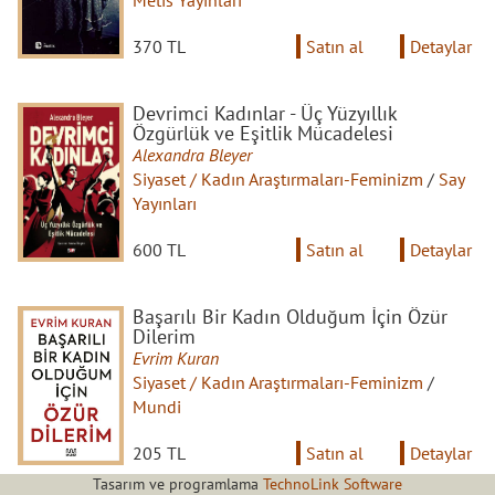
370 TL
Satın al
Detaylar
Devrimci Kadınlar - Üç Yüzyıllık
Özgürlük ve Eşitlik Mücadelesi
Alexandra Bleyer
Siyaset / Kadın Araştırmaları-Feminizm
/
Say
Yayınları
600 TL
Satın al
Detaylar
Başarılı Bir Kadın Olduğum İçin Özür
Dilerim
Evrim Kuran
Siyaset / Kadın Araştırmaları-Feminizm
/
Mundi
205 TL
Satın al
Detaylar
Tasarım ve programlama
TechnoLink Software