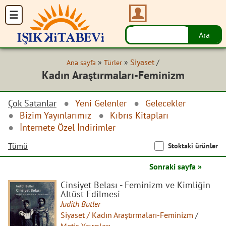
»
»
Siyaset
/
Ana sayfa
Türler
Kadın Araştırmaları-Feminizm
Çok Satanlar
Yeni Gelenler
Gelecekler
Bizim Yayınlarımız
Kıbrıs Kitapları
İnternete Özel İndirimler
Tümü
Stoktaki ürünler
Sonraki sayfa »
Cinsiyet Belası - Feminizm ve Kimliğin
Altüst Edilmesi
Judith Butler
Siyaset / Kadın Araştırmaları-Feminizm
/
Metis Yayınları