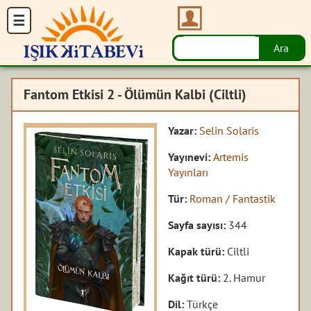
Fantom Etkisi 2 - Ölümün Kalbi (Ciltli)
Yazar:
Selin Solaris
Yayınevi:
Artemis
Yayınları
Tür:
Roman / Fantastik
Sayfa sayısı:
344
Kapak türü:
Ciltli
Kağıt türü:
2. Hamur
Dil:
Türkçe