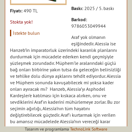
Baskı:
2025 / 5. baskı
Fiyatı:
490 TL
Barkod:
Stokta yok!
9786053049944
İstekte bulun
Araf yok olmanın
eşiğindedir. Alessia ise
Hanzeb’in imparatorluk üzerindeki karanlık planlarını
durdurmak için mücadele ederken kendi geçmişiyle
yüzleşmek zorundadır. Müphem'le aralarındaki güçlü
bağ onları birbirine yakın tutsa da geleceğin belirsizliği
ve tehlike dolu dünya aşklarını tehdit ediyordur. Alessia
ve Müphem sonunda kavuşabilecek mi yoksa kader
onları ayıracak mı? Hanzeb, Alessia’yı Asphodel
Kardeşler'e katılması için kıskaca alırken, onu ve
sevdiklerini Araf'ın kaderini mühürlemeye zorlar. Bu zor
seçimin ağırlığı, Alessia’nın tüm hayatını
değiştirebilecek güçtedir. Araf'ı kurtarmak için verilen
bu amansız mücadelede Alessia’nın vereceği karar
sadece onun değil, tüm dünyanın kaderini değiştirebilir.
Tasarım ve programlama
TechnoLink Software