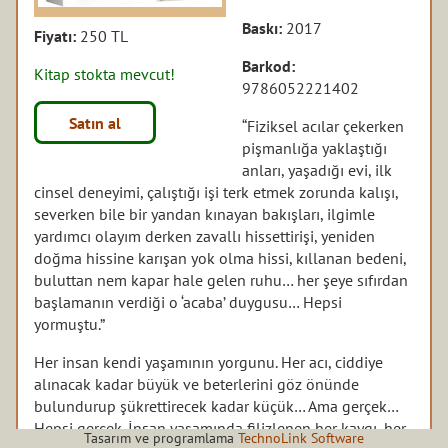
Baskı:
2017
Fiyatı:
250 TL
Barkod:
Kitap stokta mevcut!
9786052221402
Satın al
“Fiziksel acılar çekerken
pişmanlığa yaklaştığı
anları, yaşadığı evi, ilk
cinsel deneyimi, çalıştığı işi terk etmek zorunda kalışı,
severken bile bir yandan kınayan bakışları, ilgimle
yardımcı olayım derken zavallı hissettirişi, yeniden
doğma hissine karışan yok olma hissi, kıllanan bedeni,
buluttan nem kapar hale gelen ruhu… her şeye sıfırdan
başlamanın verdiği o ‘acaba’ duygusu… Hepsi
yormuştu.”
Her insan kendi yaşamının yorgunu. Her acı, ciddiye
alınacak kadar büyük ve beterlerini göz önünde
bulundurup şükrettirecek kadar küçük… Ama gerçek…
Hepsi gerçek. İnsan yaşamında filizlenen her kaygı, her
Tasarım ve programlama
TechnoLink Software