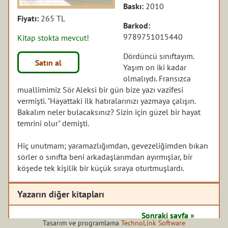
Baskı:
2010
Fiyatı:
265 TL
Barkod:
9789751015440
Kitap stokta mevcut!
Dördüncü sınıftayım.
Satın al
Yaşım on iki kadar
olmalıydı. Fransızca
muallimimiz Sör Aleksi bir gün bize yazı vazifesi
vermişti. "Hayattaki ilk hatıralarınızı yazmaya çalışın.
Bakalım neler bulacaksınız? Sizin için güzel bir hayat
temrini olur" demişti.
Hiç unutmam; yaramazlığımdan, gevezeliğimden bıkan
sörler o sınıfta beni arkadaşlarımdan ayırmışlar, bir
köşede tek kişilik bir küçük sıraya oturtmuşlardı.
Yazarın diğer kitapları
Sonraki sayfa »
Tasarım ve programlama
TechnoLink Software