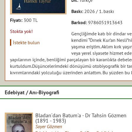
Baskı:
2026 / 1. baskı
Fiyatı:
300 TL
Barkod:
9786051913643
Stokta yok!
Gençliğimde katı bir dindar ve
kendimi “Örnek Kur’an Nesli”nin
İstekte bulun
yaşıma eriştim. Aklım kırk yaş
veya yerel siyasete hizmet ed
yapılarının içinde, benliğimi parçalayan bir karanlıkta deb
kurtuldum.
Düşüncelerimdeki dönüşümü otobiyografik bir tarz
kıvrımlarındaki yolculuğu üzerinden anlattım. Bu yüzden bu kit
Edebiyat / Anı-Biyografi
Bladan'dan Batum'a - Dr Tahsin Gözmen
(1891 - 1983)
Soyer Gözmen