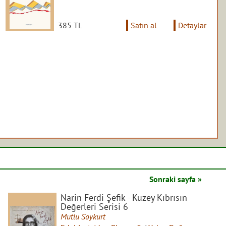
385 TL
Satın al
Detaylar
Sonraki sayfa »
Narin Ferdi Şefik - Kuzey Kıbrısın
Değerleri Serisi 6
Mutlu Soykurt