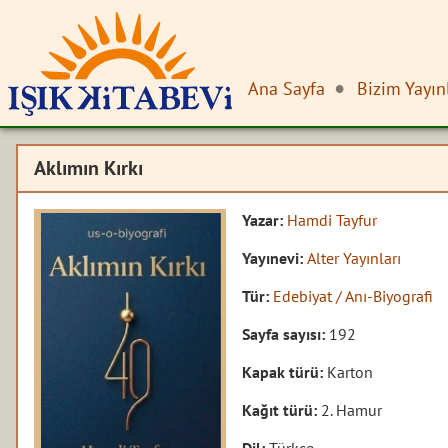
Ana Sayfa
Bizim Yayın
Aklımın Kırkı
Yazar:
Hamdi Tayfur
Yayınevi:
Alter Yayınları
Tür:
Edebiyat / Anı-Biyografi
Sayfa sayısı:
192
Kapak türü:
Karton
Kağıt türü:
2. Hamur
Dil:
Türkçe