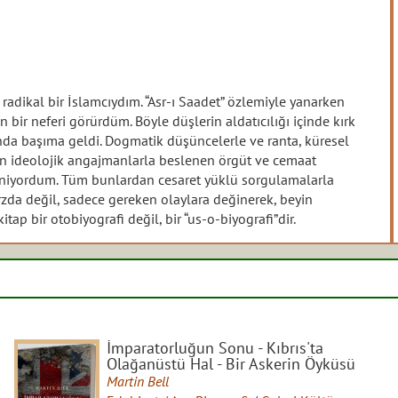
 radikal bir İslamcıydım. “Asr-ı Saadet” özlemiyle yanarken
 bir neferi görürdüm. Böyle düşlerin aldatıcılığı içinde kırk
ında başıma geldi. Dogmatik düşüncelerle ve ranta, küresel
en ideolojik angajmanlarla beslenen örgüt ve cemaat
eleniyordum. Tüm bunlardan cesaret yüklü sorgulamalarla
da değil, sadece gereken olaylara değinerek, beyin
ap bir otobiyografi değil, bir “us-o-biyografi”dir.
İmparatorluğun Sonu - Kıbrıs'ta
Olağanüstü Hal - Bir Askerin Öyküsü
Martin Bell