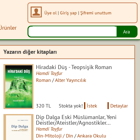
Üye ol
|
Giriş yap
|
Şifremi unuttum
Ürünler
Yazarın diğer kitapları
Hiradaki Düş - Teopsişik Roman
Hamdi Tayfur
Roman
/
Alter Yayıncılık
320 TL
Stokta yok!
İstek
Detaylar
Dip Dalga Eski Müslümanlar, Yeni
Deistler/Ateistler/Agnostikler...
Hamdi Tayfur
Din-Mitoloji / Din
/
Ankara Okulu