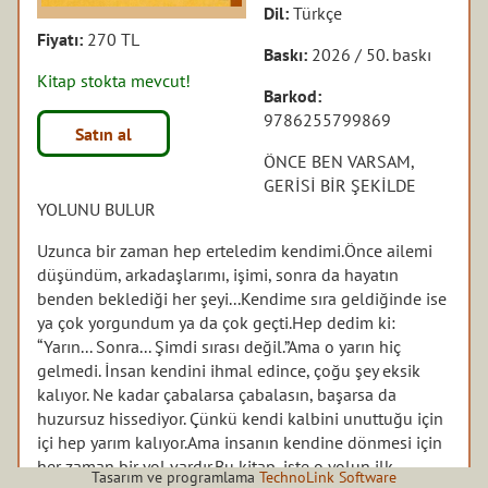
Dil:
Türkçe
Fiyatı:
270 TL
Baskı:
2026 / 50. baskı
Kitap stokta mevcut!
Barkod:
9786255799869
Satın al
ÖNCE BEN VARSAM,
GERİSİ BİR ŞEKİLDE
YOLUNU BULUR
Uzunca bir zaman hep erteledim kendimi.
Önce ailemi
düşündüm, arkadaşlarımı, işimi, sonra da hayatın
benden beklediği her şeyi...
Kendime sıra geldiğinde ise
ya çok yorgundum ya da çok geçti.
Hep dedim ki:
“Yarın... Sonra... Şimdi sırası değil.”
Ama o yarın hiç
gelmedi. İnsan kendini ihmal edince, çoğu şey eksik
kalıyor. Ne kadar çabalarsa çabalasın, başarsa da
huzursuz hissediyor. Çünkü kendi kalbini unuttuğu için
içi hep yarım kalıyor.
Ama insanın kendine dönmesi için
her zaman bir yol vardır.
Bu kitap, işte o yolun ilk
Tasarım ve programlama
TechnoLink Software