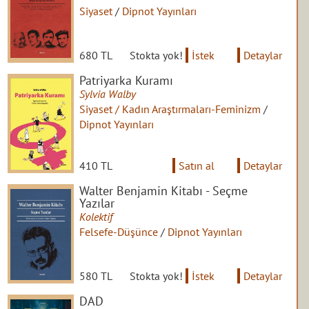
Siyaset
/
Dipnot Yayınları
680 TL
Stokta yok!
İstek
Detaylar
Patriyarka Kuramı
Sylvia Walby
Siyaset / Kadın Araştırmaları-Feminizm
/
Dipnot Yayınları
410 TL
Satın al
Detaylar
Walter Benjamin Kitabı - Seçme
Yazılar
Kolektif
Felsefe-Düşünce
/
Dipnot Yayınları
580 TL
Stokta yok!
İstek
Detaylar
DAD