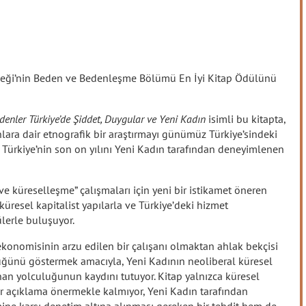
neği’nin Beden ve Bedenleşme Bölümü En İyi Kitap Ödülünü
enler Türkiye’de Şiddet, Duygular ve Yeni Kadın
isimli bu kitapta,
nlara dair etnografik bir araştırmayı günümüz Türkiye’sindeki
k, Türkiye’nin son on yılını Yeni Kadın tarafından deneyimlenen
ve küreselleşme” çalışmaları için yeni bir istikamet öneren
küresel kapitalist yapılarla ve Türkiye’deki hizmet
ülerle buluşuyor.
ekonomisinin arzu edilen bir çalışanı olmaktan ahlak bekçisi
üğünü göstermek amacıyla, Yeni Kadının neoliberal küresel
an yolculuğunun kaydını tutuyor. Kitap yalnızca küresel
ir açıklama önermekle kalmıyor, Yeni Kadın tarafından
ine karşı denetim altına alınması gereken bir tehdit hem de