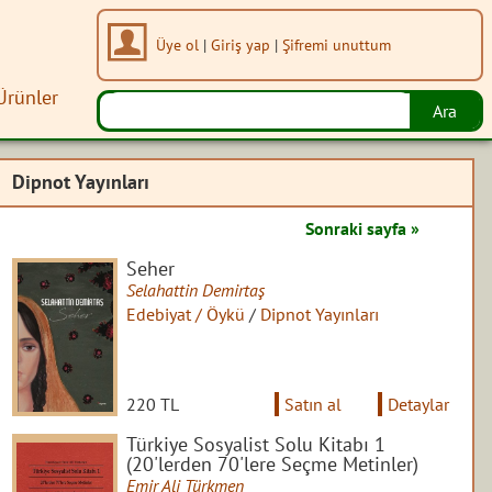
Üye ol
|
Giriş yap
|
Şifremi unuttum
Ürünler
Dipnot Yayınları
Sonraki sayfa »
Seher
Selahattin Demirtaş
Edebiyat / Öykü
/
Dipnot Yayınları
220 TL
Satın al
Detaylar
Türkiye Sosyalist Solu Kitabı 1
(20'lerden 70'lere Seçme Metinler)
Emir Ali Türkmen