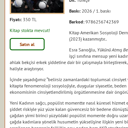
Baskı:
2026 / 1. baskı
Fiyatı:
350 TL
Barkod:
9786256742369
Kitap stokta mevcut!
Kitap Amerikan Sosyoloji Der
(2023) kazanmıştır..
Satın al
Esra Sarıoğlu,
Yükünü Atmış Bed
işçi sınıfına mensup yeni kadı
ahlak bekçisi erkek şiddetine dair bir çalışmayla birleştirere
haliyle araştırıyor.
İçinde yaşadığımız “belirsiz zamanlardaki toplumsal cinsiyet 
kitapta fenomenoloji sosyolojiyle, duygular siyasetle, beden 
ekonomisinin cinsiyetlendirilmiş örgütlenmesine dair öngör
Yeni Kadının sağcı, popülist momentte nasıl küresel hizmet 
şiddet riskiyle yüz yüze kalan güvencesiz bir bedene dönüşt
çağdan yirmi birinci yüzyıldaki popülist momente doğru uzan
çağda kadınlara yönelik husumetin yükselişine ilişkin yeni b
sergilenen benzersiz failliğin onu neden hem AKP otoriterizm